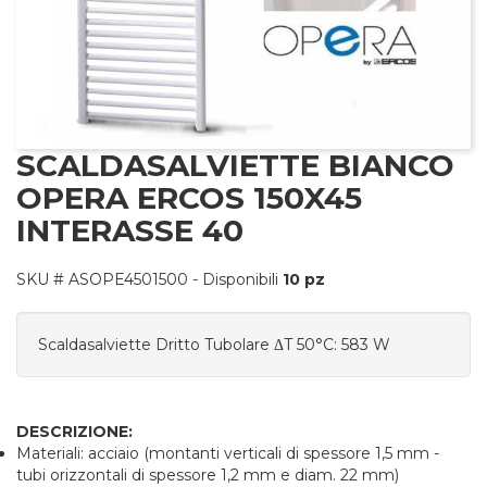
nfo
SCALDASALVIETTE BIANCO
OPERA ERCOS 150X45
INTERASSE 40
SKU #
ASOPE4501500
- Disponibili
10 pz
Scaldasalviette Dritto Tubolare ΔT 50°C: 583 W
DESCRIZIONE:
Materiali: acciaio (montanti verticali di spessore 1,5 mm -
tubi orizzontali di spessore 1,2 mm e diam. 22 mm)