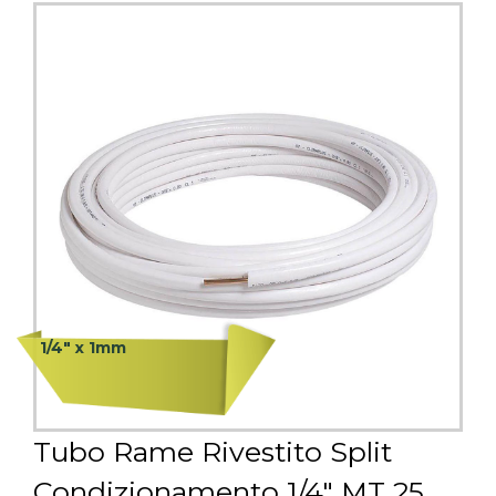
icoli
nfo
1/4" x 1mm
Tubo Rame Rivestito Split
Condizionamento 1/4" MT 25