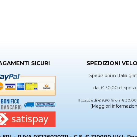
AGAMENTI SICURI
SPEDIZIONI VELO
Spedizioni in Italia grat
dai € 30,00 di spesa
Il costo è di € 9,90 fino a € 30,00
(
Maggiori informazion
 SRL - P.IVA 03226020711 - C.S. € 120000 (I.V.)- P