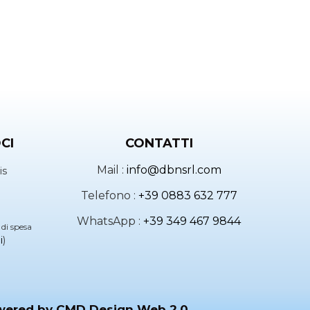
CI
CONTATTI
Mail :
info@dbnsrl.com
is
Telefono :
+39 0883 632 777
WhatsApp :
+39 349 467 9844
 di spesa
i
)
owered by
CMD Design Web 2.0