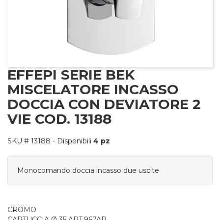
nfo
EFFEPI SERIE BEK
MISCELATORE INCASSO
DOCCIA CON DEVIATORE 2
VIE COD. 13188
SKU #
13188
- Disponibili
4 pz
Monocomando doccia incasso due uscite
CROMO
CARTUCCIA Ø 35 ART.967AP