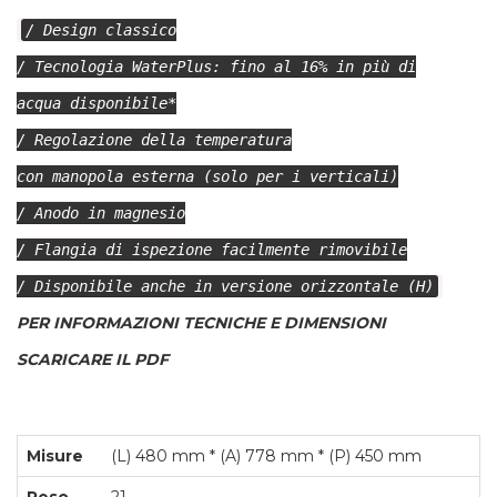
/ Design classico
/ Tecnologia WaterPlus: fino al 16% in più di
acqua disponibile*
/ Regolazione della temperatura
con manopola esterna (solo per i verticali)
/ Anodo in magnesio
/ Flangia di ispezione facilmente rimovibile
/ Disponibile anche in versione orizzontale (H)
PER INFORMAZIONI TECNICHE E DIMENSIONI
SCARICARE IL PDF
Misure
(L) 480 mm * (A) 778 mm * (P) 450 mm
Peso
21