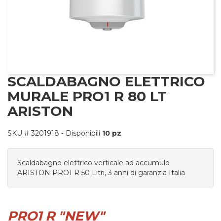
nfo
SCALDABAGNO ELETTRICO
MURALE PRO1 R 80 LT
ARISTON
SKU #
3201918
- Disponibili
10 pz
Scaldabagno elettrico verticale ad accumulo
ARISTON PRO1 R 50 Litri, 3 anni di garanzia Italia
PRO1 R "NEW"