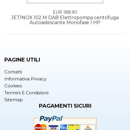
EUR 188.90
02 M DAB Elettropompa centrifuga
JET 132 M IE
toadescante Monofase 1 HP
Autoade
PAGINE UTILI
Contatti
Informativa Privacy
Cookies
Termini E Condizioni
Sitemap
PAGAMENTI SICURI